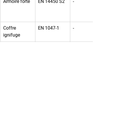
Armoire forte
EN 14450 S2
-
Coffre 
EN 1047-1
-
ignifuge
Coffre classe 
EN 1143-1
IV
IV
FAQ : les questions les 
plus courantes
1. Quelle classe de coffre-fort 
est exigée par les assurances ?
La plupart exigent au minimum la 
classe I EN 1143-1
 pour les 
professionnels. Les secteurs à forte 