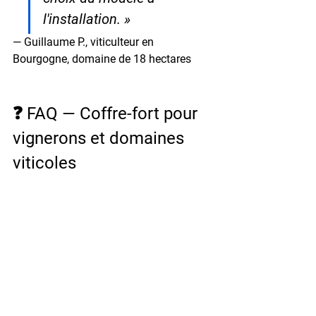
l'installation. »
— Guillaume P., viticulteur en 
Bourgogne, domaine de 18 hectares
❓ FAQ — Coffre-fort pour 
vignerons et domaines 
viticoles
Mon cave est humide : les coffres 
Hartmann résistent-ils à l'humidité ? 
Oui. Les coffres-forts Hartmann Tresore 
sont construits en acier traité résistant 
à la corrosion. Les environnements 
humides comme les caves viticoles ne 
posent pas de problème particulier. 