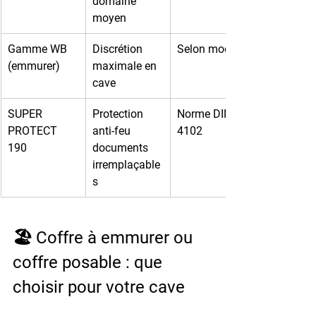
domaine 
moyen
Gamme WB 
Discrétion 
Selon modèle
(emmurer)
maximale en 
cave
SUPER 
Protection 
Norme DIN 
PROTECT 
anti-feu 
4102
190
documents 
irremplaçable
s
🏖️ Coffre à emmurer ou 
coffre posable : que 
choisir pour votre cave