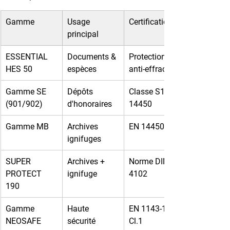
Gamme
Usage 
Certification
principal
ESSENTIAL 
Documents & 
Protection 
HES 50
espèces
anti-effraction
Gamme SE 
Dépôts 
Classe S1 EN 
(901/902)
d'honoraires
14450
Gamme MB
Archives 
EN 14450 S2
ignifuges
SUPER 
Archives + 
Norme DIN 
PROTECT 
ignifuge
4102
190
Gamme 
Haute 
EN 1143-1 
NEOSAFE
sécurité
Cl.1