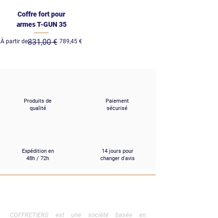
Coffre fort pour
armes T-GUN 35
Prix original
Prix promotionnel
831,00 €
À partir de
789,45 €
Produits de
Paiement
qualité
sécurisé
Expédition en
14 jours pour
48h / 72h
changer d'avis
COFFRETIERS
.
COM
COFFRETIERS est une société basée en