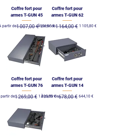
Coffre fort pour
Coffre fort pour
armes T-GUN 45
armes T-GUN 62
rix original
Prix promotionnel
1 007,00 €
Prix original
Prix promotionnel
1 164,00 €
À partir de
À partir de
956,65 €
1 105,80 €
Coffre fort pour
Coffre fort pour
armes T-GUN 76
armes T-GUN 14
ix original
rix promotionnel
1 269,00 €
Prix original
Prix promotionnel
678,00 €
 partir de
1 205,55 €
À partir de
644,10 €