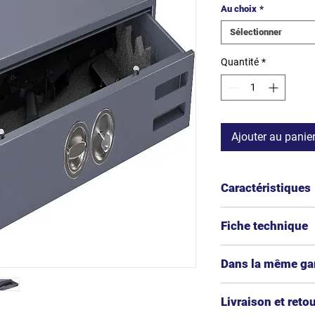
Au choix
*
Sélectionner
Quantité
*
Ajouter au panie
Caractéristiques
Marque
Fiche technique
Téléchargement de l
Type de Serrure
Dans la même g
Volume (L)
Coffre fort pour 
Livraison et reto
Dimension Extérie