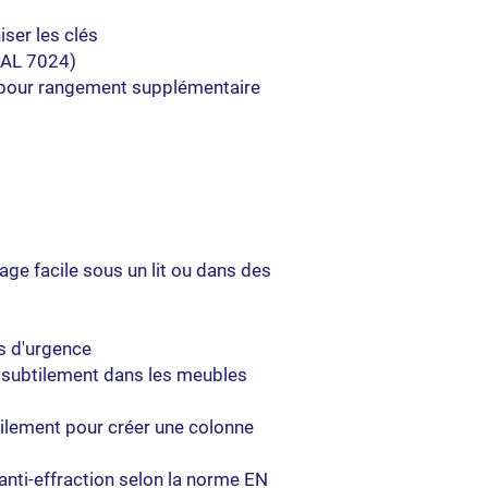
ser les clés
Conformément aux di
(RAL 7024)
du Code de la conso
délai de 14 (quatorz
 pour rangement supplémentaire
rétractation et retou
a commandés pour q
​Ce délai court à co
Produits par le Clien
faisant foi. La rétr
une demande adress
e facile sous un lit ou dans des
libre ou à travers le
figurant en annexe 
s d'urgence
Toutefois, l’attentio
que conformément à 
e subtilement dans les meubles
consommation, il ne
rétractation si les 
pilement pour créer une colonne
 anti-effraction selon la norme EN