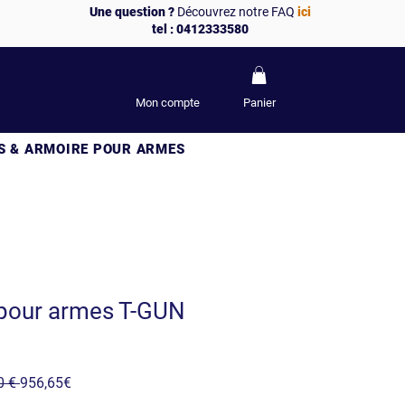
Une question ?
Découvrez notre FAQ
ici
tel : 0412333580
Mon compte
Panier
S & ARMOIRE POUR ARMES
 pour armes T-GUN
Prix
Prix
0 € 
956,65€
original
promotionnel