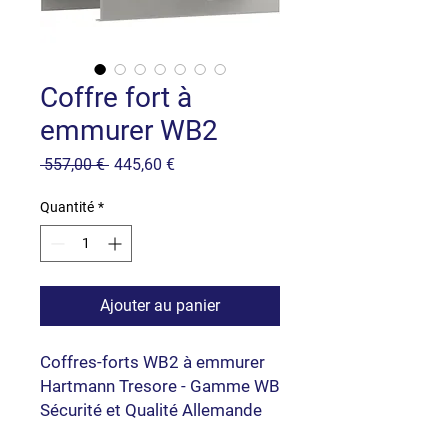
Coffre fort à
emmurer WB2
Prix
Prix
 557,00 € 
445,60 €
original
promotionnel
Quantité
*
Ajouter au panier
Coffres-forts WB2 à emmurer
Hartmann Tresore - Gamme WB
Sécurité et Qualité Allemande