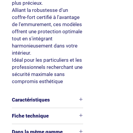
plus précieux.
Alliant la robustesse d'un
coffre-fort certifié à l'avantage
de l'emmurement, ces modèles
offrent une protection optimale
tout en s'intégrant
harmonieusement dans votre
intérieur.
Idéal pour les particuliers et les
professionnels recherchant une
sécurité maximale sans
compromis esthétique
Caractéristiques
Marque
Hartmann
Fiche technique
Tresore
Téléchargement de la fiche
Dans la même gamme