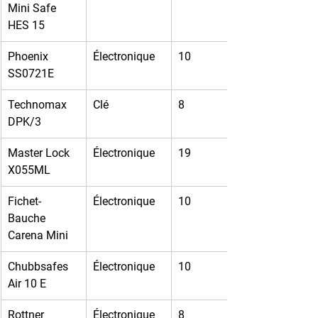
Mini Safe 
HES 15
Phoenix 
Électronique
10
SS0721E
Technomax 
Clé
8
DPK/3
Master Lock 
Électronique
19
X055ML
Fichet-
Électronique
10
Bauche 
Carena Mini
Chubbsafes 
Électronique
10
Air 10 E
Rottner 
Électronique
8