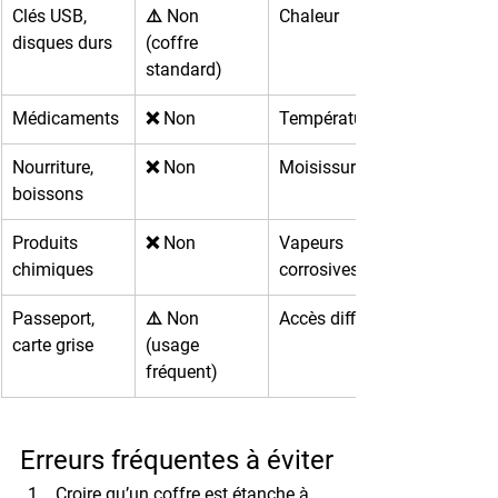
Clés USB, 
⚠️ Non 
Chaleur
disques durs
(coffre 
standard)
Médicaments
❌ Non
Température
Nourriture, 
❌ Non
Moisissure
boissons
Produits 
❌ Non
Vapeurs 
chimiques
corrosives
Passeport, 
⚠️ Non 
Accès difficile
carte grise
(usage 
fréquent)
Erreurs fréquentes à éviter
Croire qu’un coffre est étanche à 