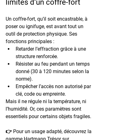
limites d’un coffre-fort
Un coffre-fort, qu’il soit 
encastrable
, 
à 
poser
 ou 
ignifuge
, est avant tout un 
outil de 
protection physique
. Ses 
fonctions principales :
Retarder l’effraction
 grâce à une 
structure renforcée.
Résister au feu
 pendant un temps 
donné (30 à 120 minutes selon la 
norme).
Empêcher l’accès non autorisé
 par 
clé, code ou empreinte.
Mais il ne régule 
ni la température
, 
ni 
l’humidité
. Or, ces paramètres sont 
essentiels pour certains objets fragiles.
👉 Pour un usage adapté, découvrez la 
gamme Hartmann Trésor
 sur 