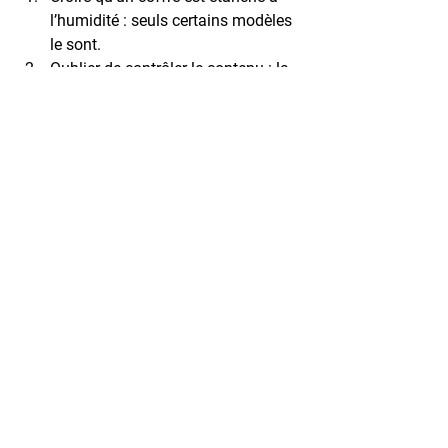
l’humidité
 : seuls certains modèles 
le sont.
Oublier de contrôler le contenu
 : la 
vérification annuelle est essentielle.
Stocker trop de types d’objets 
différents
 : cela multiplie les 
risques.
Ignorer la norme du coffre
 : la 
certification indique l’usage prévu 
(papier, data, mixte).
Forcer la fermeture
 sur un objet 
volumineux : cela endommage la 
porte et le joint.
FAQ sur le stockage dans 
les coffres-forts