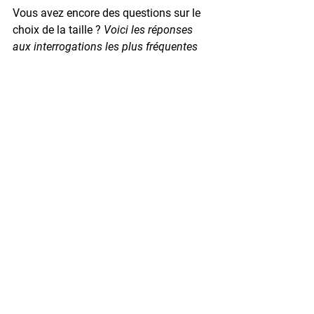
Vous avez encore des questions sur le 
choix de la taille ?
 Voici les réponses 
aux interrogations les plus fréquentes 
de nos clients.
6. FAQ : Vos questions sur 
la taille des coffres-forts ❓
Quelle taille de coffre-fort pour des 
documents A4 ?
Pour stocker des documents A4 à plat 
(sans les plier), vous aurez besoin 
d'un coffre d'au moins 35 cm de 
largeur intérieure. Cela correspond 
généralement aux modèles de 30 
litres et plus dans la gamme 
Hartmann Tresore. Si vous avez des 