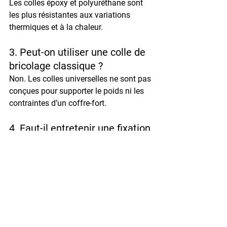
Les colles 
époxy
 et 
polyuréthane
 sont 
les plus résistantes aux variations 
thermiques et à la chaleur.
3. Peut-on utiliser une colle de 
bricolage classique ?
Non. Les colles universelles ne sont pas 
conçues pour supporter le poids ni les 
contraintes d’un coffre-fort.
4. Faut-il entretenir une fixation 
collée ?
Oui. Vérifiez chaque année l’état du 
collage, surtout si le coffre est exposé à 
l’humidité ou à des variations de 
température.
5. Peut-on déplacer un coffre 