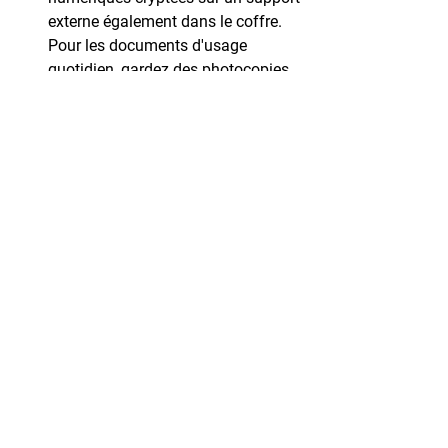
externe également dans le coffre. 
Pour les documents d'usage 
quotidien, gardez des photocopies 
certifiées conformes à portée de 
main. Cette stratégie double garantit 
la protection tout en maintenant 
l'accessibilité.
Comment organiser l'intérieur de mon 
coffre-fort pour optimiser l'espace ?
Les photos et documents papier 
anciens risquent-ils de s'abîmer dans 
un coffre-fort ?
Faut-il déclarer le contenu de mon 
coffre-fort à mon assurance ?
Puis-je stocker des médicaments ou 
des produits chimiques dans mon 
coffre-fort ?