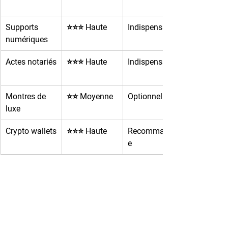
Supports 
⭐⭐⭐ Haute
Indispensable
numériques
Actes notariés
⭐⭐⭐ Haute
Indispensable
Montres de 
⭐⭐ Moyenne
Optionnelle
luxe
Crypto wallets
⭐⭐⭐ Haute
Recommandé
e
7. FAQ : Vos questions sur 
le contenu d'un coffre-fort 
❓