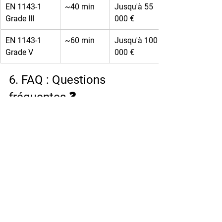
EN 1143-1 
~40 min
Jusqu'à 55 
Grade III
000 €
EN 1143-1 
~60 min
Jusqu'à 100 
Grade V
000 €
6. FAQ : Questions 
fréquentes ❓
Un coffre-fort peut-il être ouvert sans 
laisser de traces ?
C'est extrêmement rare avec les 
coffres-forts certifiés modernes. Les 
techniques d'ouverture non 
destructive (crochetage, 
manipulation) nécessitent des 
compétences très spécialisées et 
beaucoup de temps. Les cambrioleurs 