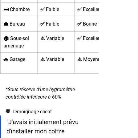
🛏️ Chambre
✅ Faible
✅ Excellente
💼 Bureau
✅ Faible
✅ Bonne
🏠 Sous-sol 
⚠️ Variable
✅ Excellente
aménagé
🚗 Garage
⚠️ Variable
⚠️ Moyenne
*Sous réserve d'une hygrométrie 
contrôlée inférieure à 60%
💬 Témoignage client
"J'avais initialement prévu 
d'installer mon coffre 