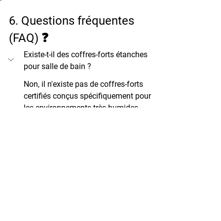
6. Questions fréquentes 
(FAQ) ❓
Existe-t-il des coffres-forts étanches 
pour salle de bain ?
Non, il n'existe pas de coffres-forts 
certifiés conçus spécifiquement pour 
les environnements très humides 
comme les salles de bain. Même les 
coffres dits "étanches" sont conçus 
pour résister à des projections d'eau 
occasionnelles, pas à une exposition 
prolongée à l'humidité. Aucun 
fabricant sérieux, y compris 
Hartmann Tresore, ne recommande 
cette installation.