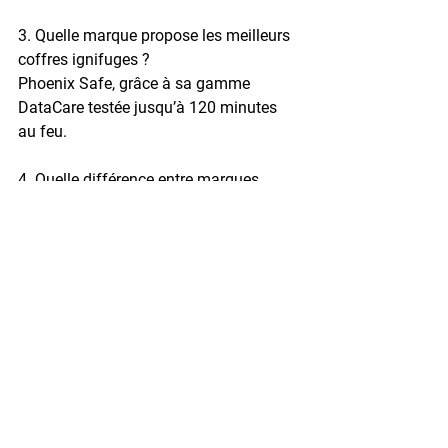
3. Quelle marque propose les meilleurs 
coffres ignifuges ?
Phoenix Safe, grâce à sa gamme 
DataCare testée jusqu’à 120 minutes 
au feu.
4. Quelle différence entre marques 
françaises et étrangères ?
Les marques françaises comme Fichet-
Bauche se distinguent par leur 
fabrication locale et leur conformité 
stricte aux normes européennes.
5. Où acheter un coffre-fort certifié ?
Sur des plateformes spécialisées 
comme 
Coffretiers.com
 qui 
garantissent l’origine et la conformité.