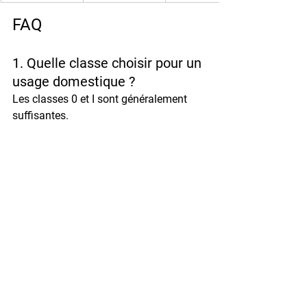
FAQ
1. Quelle classe choisir pour un 
usage domestique ?
Les classes 0 et I sont généralement 
suffisantes.
2. Les coffres Hartmann 
Tresore sont-ils certifiés ?
Oui, la majorité des modèles sont 
normés EN 1143-1.
3. Une assurance exige-t-elle 
une classe spécifique ?
Oui, selon la valeur déclarée.
4. Est-il possible d'améliorer la 