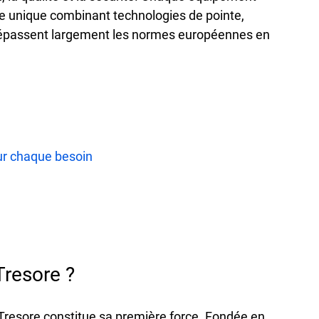
re unique combinant technologies de pointe, 
épassent largement les 
normes européennes
 en 
r chaque besoin
Tresore 
?
resore constitue sa première force. Fondée en 