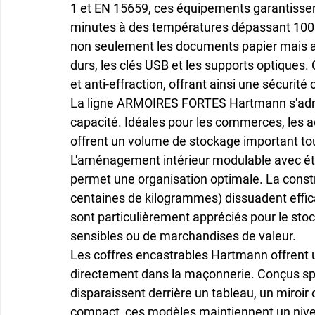
1 et EN 15659
, ces équipements garantissen
minutes à des températures dépassant 1000°
non seulement les documents papier mais a
durs, les clés USB et les supports optiques
et anti-effraction
, offrant ainsi une sécurité
La ligne 
ARMOIRES FORTES
 Hartmann s'ad
capacité. Idéales pour les commerces, les ad
offrent un 
volume de stockage important
 to
L'aménagement intérieur modulable avec éta
permet une organisation optimale. La constr
centaines de kilogrammes) dissuadent effic
sont particulièrement appréciés pour le stoc
sensibles ou de marchandises de valeur.
Les 
coffres encastrables
 Hartmann offrent 
directement dans la maçonnerie. Conçus spéc
disparaissent derrière un tableau, un miroir
compact, ces modèles maintiennent un 
niv