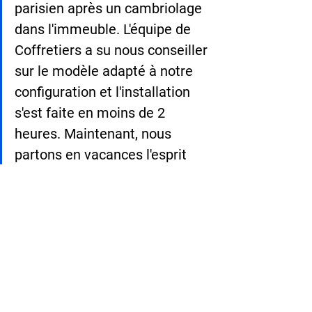
parisien après un cambriolage 
dans l'immeuble. L'équipe de 
Coffretiers a su nous conseiller 
sur le modèle adapté à notre 
configuration et l'installation 
s'est faite en moins de 2 
heures. Maintenant, nous 
partons en vacances l'esprit 
tranquille !"
— Sophie M., Lyon (69)
6. FAQ : Vos questions sur 
les coffres-forts en 
résidence ❓
Puis-je installer un coffre-fort si je 