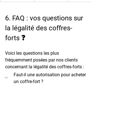
6. FAQ : vos questions sur 
la légalité des coffres-
forts ❓
Voici les questions les plus 
fréquemment posées par nos clients 
concernant la légalité des coffres-forts :
Faut-il une autorisation pour acheter 
un coffre-fort ?
Non, aucune autorisation n'est 
nécessaire. L'achat d'un coffre-fort est 
totalement libre en France pour les 
particuliers comme pour les 
professionnels. Vous pouvez acheter 
le modèle de votre choix sans aucune 