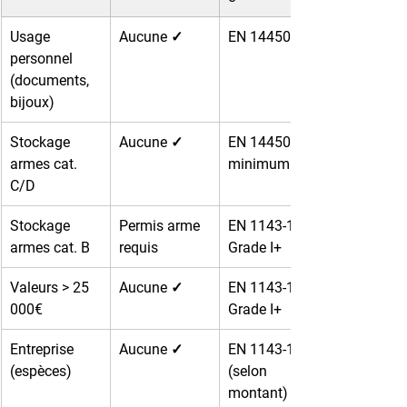
Usage 
Aucune ✓
EN 14450 S2
personnel 
(documents, 
bijoux)
Stockage 
Aucune ✓
EN 14450 S2 
armes cat. 
minimum
C/D
Stockage 
Permis arme 
EN 1143-1 
armes cat. B
requis
Grade I+
Valeurs > 25 
Aucune ✓
EN 1143-1 
000€
Grade I+
Entreprise 
Aucune ✓
EN 1143-1 
(espèces)
(selon 
montant)