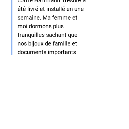
coffre Hartmann Tresore a 
été livré et installé en une 
semaine. Ma femme et 
moi dormons plus 
tranquilles sachant que 
nos bijoux de famille et 
documents importants 
sont protégés. En plus, 
notre assureur a réduit 
notre prime de 15% !"
— Marc D., Lyon
6. FAQ : Questions 
fréquentes sur la légalité ❓
Faut-il déclarer l'achat d'un coffre-fort 
à la mairie ou à la préfecture ?