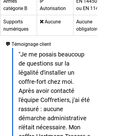
Armes 
✅ 
EN 14450 S1 
catégorie B
Autorisation
ou EN 1143-1
Supports 
❌ Aucune
Aucune 
numériques
obligatoire
💬 Témoignage client
"Je me posais beaucoup 
de questions sur la 
légalité d'installer un 
coffre-fort chez moi. 
Après avoir contacté 
l'équipe Coffretiers, j'ai été 
rassuré : aucune 
démarche administrative 
n'était nécessaire. Mon 