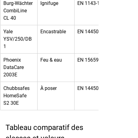
Burg-Wächter 
Ignifuge
EN 1143-1 I
CombiLine 
CL 40
Yale 
Encastrable
EN 14450 S1
YSV/250/DB
1
Phoenix 
Feu & eau
EN 15659
DataCare 
2003E
Chubbsafes 
À poser
EN 14450 S2
HomeSafe 
S2 30E
Tableau comparatif des 