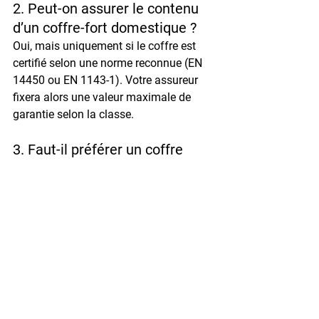
2. Peut-on assurer le contenu 
d’un coffre-fort domestique ?
Oui, mais uniquement si le coffre est 
certifié
 selon une norme reconnue (EN 
14450 ou EN 1143-1). Votre assureur 
fixera alors une valeur maximale de 
garantie selon la classe.
3. Faut-il préférer un coffre 
encastrable ou à poser ?
Un coffre 
encastrable
 est plus discret 
mais nécessite des travaux. Un modèle 
à poser
 est plus simple à installer mais 
doit être solidement fixé au sol ou au 
mur.
4. Comment entretenir un 
coffre-fort électronique ?