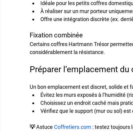
Idéale pour les 
petits coffres domestiq
À réaliser sur un 
mur porteur
 uniquemen
Offre une 
intégration discrète
 (ex. derr
Fixation combinée
Certains coffres Hartmann Trésor permette
considérablement la résistance.
Préparer l’emplacement du 
Un bon emplacement est 
discret, solide et
Évitez les murs exposés à l’humidité (ri
Choisissez un 
endroit caché mais prati
Vérifiez que le 
support
 (mur ou sol) est
💡 
Astuce 
Coffretiers.com
 :
 testez toujours l