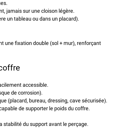
ues
.
t, jamais sur une cloison légère.
ière un tableau ou dans un placard).
nt une 
fixation double
 (sol + mur), renforçant 
coffre
 facilement accessible
.
sque de corrosion).
que
 (placard, bureau, dressing, cave sécurisée).
 capable de supporter le poids du coffre.
a 
stabilité
 du support avant le perçage.