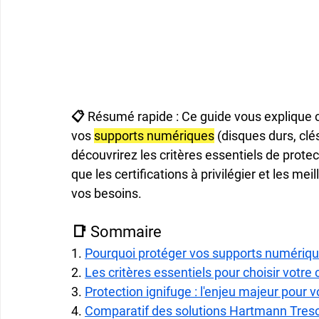
📋 Résumé rapide : Ce guide vous explique co
vos 
supports numériques
 (disques durs, cl
découvrirez les critères essentiels de protecti
que les certifications à privilégier et les m
vos besoins.
📑 Sommaire
1. 
Pourquoi protéger vos supports numérique
2. 
Les critères essentiels pour choisir votre
3. 
Protection ignifuge : l'enjeu majeur pour
4. 
Comparatif des solutions Hartmann Tres