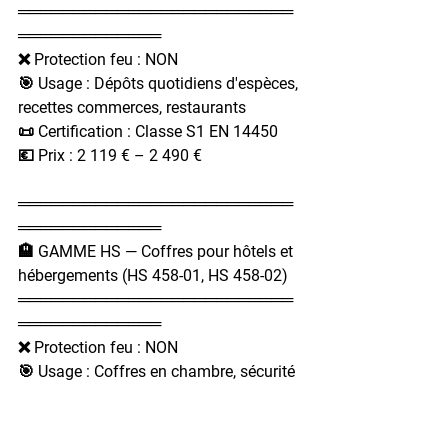
═════════════════════════
═════════════
❌ Protection feu : NON
🎯 Usage : Dépôts quotidiens d'espèces, 
recettes commerces, restaurants
📜 Certification : Classe S1 EN 14450
💶 Prix : 2 119 € – 2 490 €
═════════════════════════
═════════════
🏨 GAMME HS — Coffres pour hôtels et 
hébergements (HS 458-01, HS 458-02)
═════════════════════════
═════════════
❌ Protection feu : NON
🎯 Usage : Coffres en chambre, sécurité 
des affaires clients
📜 Format : Compact, serrure 
électronique reprogrammable à chaque 