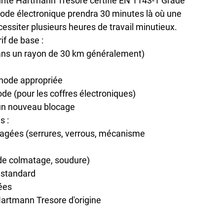
urité Hartmann Tresore certifié EN 1143-1 Grade 
 code électronique prendra 30 minutes là où une 
ssiter plusieurs heures de travail minutieux.
if de base :
ans un rayon de 30 km généralement)
thode appropriée
e (pour les coffres électroniques)
r un nouveau blocage
s :
gées (serrures, verrous, mécanisme 
 de colmatage, soudure)
 standard
ées
rtmann Tresore d'origine