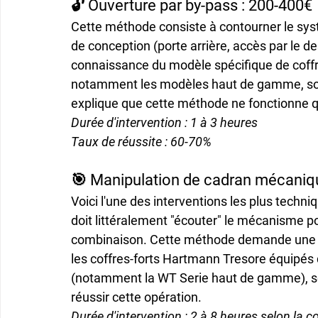
🔓 Ouverture par by-pass : 200-400€
Cette méthode consiste à contourner le syst
de conception (porte arrière, accès par le de
connaissance du modèle spécifique de coffre
notamment les modèles haut de gamme, sont 
explique que cette méthode ne fonctionne 
Durée d'intervention : 1 à 3 heures
Taux de réussite : 60-70%
🎯 Manipulation de cadran mécaniq
Voici l'une des interventions les plus techni
doit littéralement "écouter" le mécanisme po
combinaison. Cette méthode demande une ex
les coffres-forts Hartmann Tresore équipés
(notamment la WT Serie haut de gamme), seu
réussir cette opération.
Durée d'intervention : 2 à 8 heures selon la c