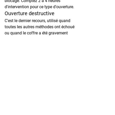
blocage. Comptez 2 à 4 heures 
d'intervention pour ce type d'ouverture.
Ouverture destructive
C'est le dernier recours, utilisé quand 
toutes les autres méthodes ont échoué 
ou quand le coffre a été gravement 
endommagé (tentative d'effraction, 
sinistre). Le serrurier va découper 
physiquement le coffre à l'aide d'outils 
spécialisés : disqueuse, chalumeau, 
perceuse à fort couple. Cette opération 
rend évidemment le coffre inutilisable 
par la suite. ➜ Tarif indicatif : 500€ à 
1500€. Le prix dépend énormément de 
la certification du coffre. Un modèle 
basique EN 14450 S1 pourra être ouvert 
pour 500€ à 700€. En revanche, un 
coffre certifié EN 1143-1 Grade III ou IV, 
comme certains modèles Hartmann 