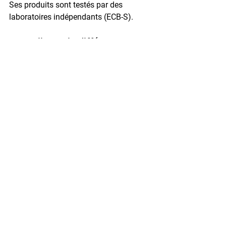
Ses produits sont testés par des 
laboratoires indépendants (ECB-S).
4. Quelle est la différence 
principale entre les deux ?
Yale
 privilégie la simplicité et 
l’accessibilité. 
Hartmann
 mise sur la 
résistance et la certification 
professionnelle.
5. Peut-on installer soi-même 
un coffre Hartmann ?
C’est possible pour les petits modèles, 
mais fortement déconseillé pour les 
coffres lourds. Une fixation 
professionnelle garantit la conformité 
et l’efficacité du dispositif.