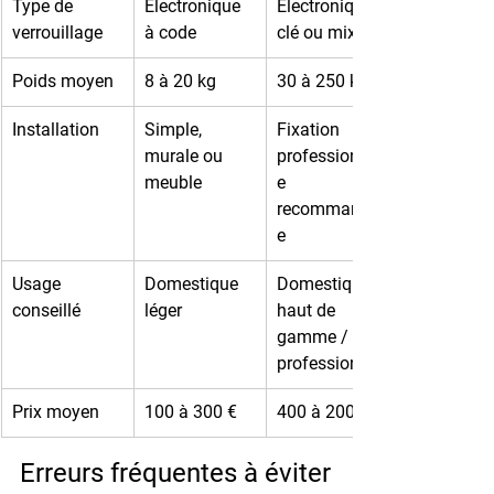
Type de 
Électronique 
Électronique, 
verrouillage
à code
clé ou mixte
Poids moyen
8 à 20 kg
30 à 250 kg
Installation
Simple, 
Fixation 
murale ou 
professionnell
meuble
e 
recommandé
e
Usage 
Domestique 
Domestique 
conseillé
léger
haut de 
gamme / 
professionnel
Prix moyen
100 à 300 €
400 à 2000 €
Erreurs fréquentes à éviter