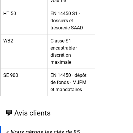
volume
HT 50
EN 14450 S1 · 
dossiers et 
trésorerie SAAD
WB2
Classe S1 · 
encastrable · 
discrétion 
maximale
SE 900
EN 14450 · dépôt 
de fonds · MJPM 
et mandataires
💬 Avis clients
« Nous gérons les clés de 85 