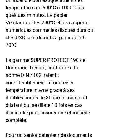
Un incendie domestique atteint des 
températures de 
600°C à 1000°C
 en 
quelques minutes. Le papier 
s'enflamme dès 
230°C
 et les supports 
numériques comme les disques durs ou 
clés USB sont détruits à partir de 
50-
70°C
.
La gamme 
SUPER PROTECT 190
 de 
Hartmann Tresore, conforme à la 
norme DIN 4102
, ralentit 
considérablement la montée en 
température interne grâce à ses 
doubles parois de 30 mm
 et son 
joint 
dilatant
 qui se dilate 10 fois en cas 
d'incendie pour assurer une étanchéité 
complète.
Pour un senior détenteur de documents 