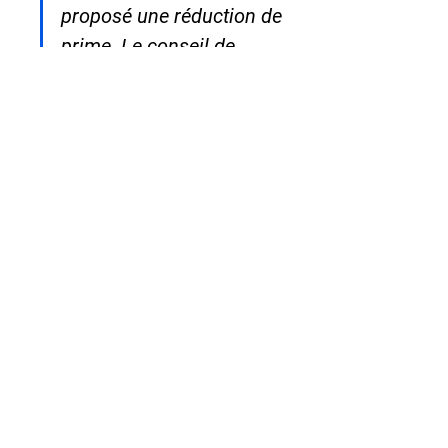
proposé une réduction de 
prime. Le conseil de 
Coffretiers a été précieux 
pour trouver la bonne 
combinaison. »

— Sandrine B., co-gérante, 
Toulouse (31)
❓ FAQ : vos questions sur 
la sécurité en restauration
Mon assurance professionnelle exige-t-
elle un coffre certifié ?
Dans la très grande majorité des 
contrats multirisque professionnels, 
oui. Lisez attentivement vos conditions 