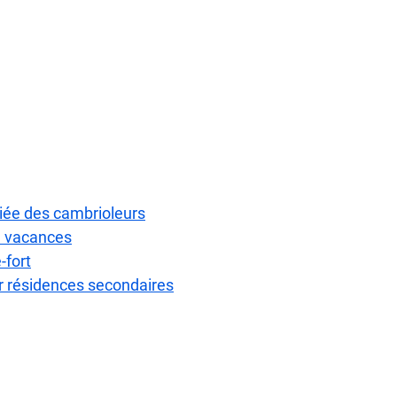
giée des cambrioleurs
e vacances
-fort
r résidences secondaires