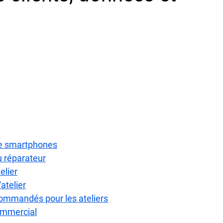
de smartphones
u réparateur
elier
'atelier
commandés pour les ateliers
commercial