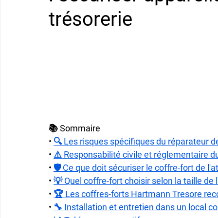
trésorerie
📚 Sommaire
• 
🔍 Les risques spécifiques du réparateur 
• 
⚠️ Responsabilité civile et réglementaire d
• 
🛡️ Ce que doit sécuriser le coffre-fort de l'at
• 
💡 Quel coffre-fort choisir selon la taille de l
• 
🏆 Les coffres-forts Hartmann Tresore re
• 
🔧 Installation et entretien dans un local 