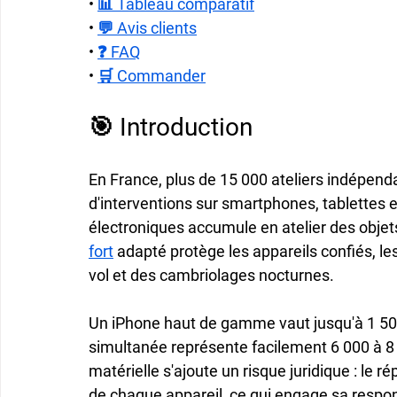
• 
📊 Tableau comparatif
• 
💬 Avis clients
• 
❓ FAQ
• 
🛒 Commander
🎯 Introduction
En France, plus de 15 000 ateliers indépend
d'interventions sur smartphones, tablettes e
électroniques accumule en atelier des objet
fort
 adapté protège les appareils confiés, le
vol et des cambriolages nocturnes.
Un iPhone haut de gamme vaut jusqu'à 1 500 
simultanée représente facilement 6 000 à 8 
matérielle s'ajoute un risque juridique : le 
de chaque appareil, ce qui engage sa responsa