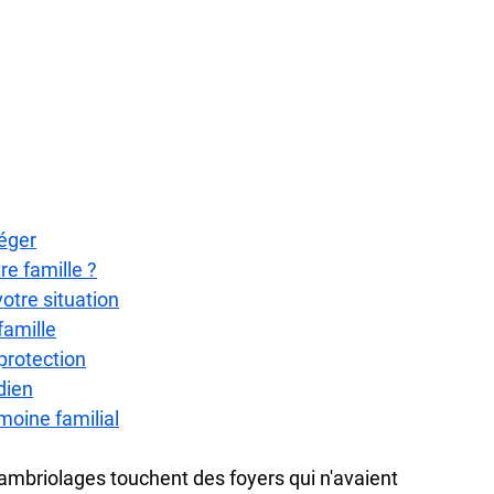
téger
re famille ?
votre situation
famille
protection
dien
imoine familial
ambriolages
 touchent des foyers qui n'avaient 