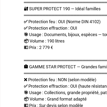
══════════════════════════
🔐 SUPER PROTECT 190 — Idéal familles
══════════════════════════
✅ Protection feu : OUI (Norme DIN 4102)
✅ Protection effraction : OUI
🎯 Usage : Documents, bijoux, espèces — tou
📦 Volume : 190 litres
💶 Prix : 2 779 €
══════════════════════════
🏦 GAMME STAR PROTECT — Grandes famille
══════════════════════════
❌ Protection feu : NON (selon modèle)
✅ Protection effraction : OUI (haute résista
🎯 Usage : Collections, grande propriété, pa
📦 Volume : Grand format adapté
💶 Prix : Sur devis selon modèle