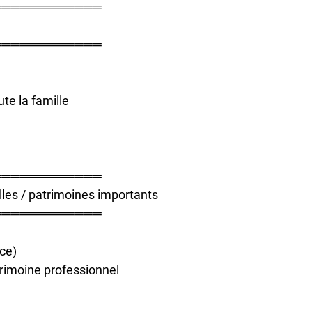
════════════
════════════
te la famille
════════════
s / patrimoines importants
════════════
nce)
trimoine professionnel