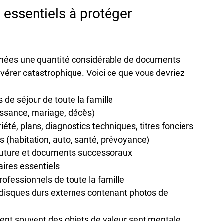
essentiels à protéger 
années une quantité considérable de documents 
'avérer catastrophique. Voici ce que vous devriez 
es de séjour de toute la famille
naissance, mariage, décès)
riété, plans, diagnostics techniques, titres fonciers
rs (habitation, auto, santé, prévoyance)
 future et documents successoraux
ires essentiels
professionnels de toute la famille
t disques durs externes contenant photos de 
ent souvent des 
objets de valeur sentimentale 