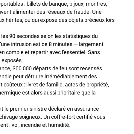
portables : billets de banque, bijoux, montres, 
uvent alimenter des réseaux de fraude. Une 
ux hérités, ou qui expose des objets précieux lors 
les 
90 secondes
 selon les statistiques du 
'une intrusion est de 
8 minutes
 — largement 
n comble et repartir avec l'essentiel. Sans 
t exposés.
ance, 
300 000 départs de feu
 sont recensés 
ndie peut détruire irrémédiablement des 
oûteux : livret de famille, actes de propriété, 
ermique est alors aussi prioritaire que la 
t le 
premier sinistre
 déclaré en assurance 
hivage soigneux. Un coffre-fort certifié vous 
nt : vol, incendie et humidité.