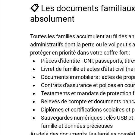
📋 Les documents familiaux 
absolument
Toutes les familles accumulent au fil des 
administratifs dont la perte ou le vol peut s
protéger en priorité dans votre coffre-fort :
Pièces d'identité
 : CNI, passeports, titr
Livret de famille
 et actes d'état civil (
Documents immobiliers
 : actes de prop
Contrats d'assurance
 et polices en cou
Testaments et mandats
 de protection
Relevés de compte
 et documents banca
Diplômes et certifications
 scolaires et 
Sauvegardes numériques
 : clés USB e
famille et données précieuses
Au-delà des documents, les familles possèd