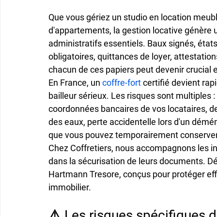
Que vous gériez 
un studio en location meub
d'appartements
, la gestion locative génèr
administratifs essentiels. Baux signés, états
obligatoires, quittances de loyer, attestatio
chacun de ces papiers peut devenir crucial en
En France, un 
coffre-fort
 certifié devient ra
bailleur sérieux. Les risques sont multiples 
coordonnées bancaires de vos locataires, de
des eaux, perte accidentelle lors d'un dém
que vous pouvez temporairement conserver
Chez Coffretiers, nous accompagnons les in
dans la sécurisation de leurs documents. D
Hartmann Tresore, conçus pour protéger ef
immobilier.
⚠️ Les risques spécifiques d