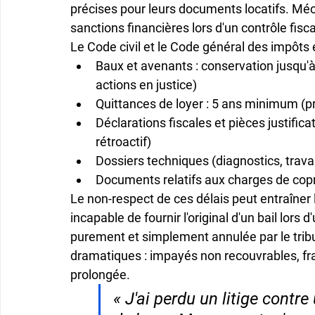
précises pour leurs documents locatifs. Méc
sanctions financières lors d'un contrôle fis
Le Code civil et le Code général des impôts é
Baux et avenants
 : conservation jusqu'à
actions en justice)
Quittances de loyer
 : 5 ans minimum (p
Déclarations fiscales et pièces justifica
rétroactif)
Dossiers techniques
 (diagnostics, trava
Documents relatifs aux charges de cop
Le non-respect de ces délais peut entraîner 
incapable de fournir l'original d'un bail lor
purement et simplement annulée par le trib
dramatiques : 
impayés non recouvrables
, 
fr
prolongée
.
« J'ai perdu un litige contr