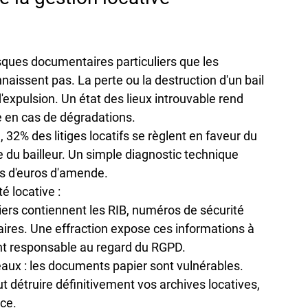
isques documentaires particuliers que les 
naissent pas. La perte ou la destruction d'un bail 
expulsion. Un état des lieux introuvable rend 
e en cas de dégradations.
, 
32% des litiges locatifs
 se règlent en faveur du 
 du bailleur. Un simple diagnostic technique 
rs d'euros
 d'amende.
é locative :
siers contiennent les RIB, numéros de sécurité 
taires. Une effraction expose ces informations à 
ant responsable au regard du RGPD.
eaux
 : les documents papier sont vulnérables. 
ut détruire définitivement vos archives locatives, 
ice.