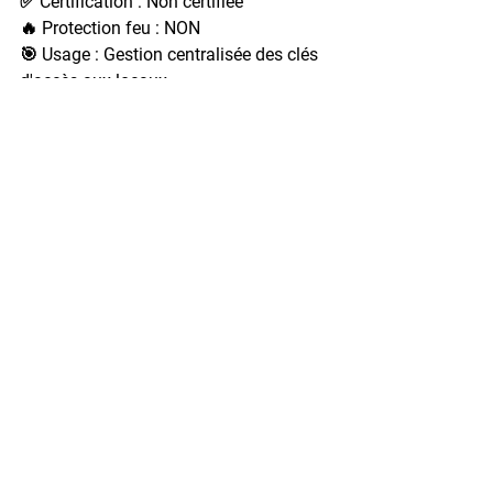
✅ Certification : Non certifiée
🔥 Protection feu : NON
🎯 Usage : Gestion centralisée des clés 
d'accès aux locaux
💶 Prix : sur devis selon capacité (10 à 
300 crochets)
🛠️ Installation et bonnes 
pratiques pour un cabinet 
professionnel
L'emplacement du coffre-fort dans un 
cabinet professionnel obéit à des règles 
spécifiques qui diffèrent du domicile 
particulier. Quelques principes 
essentiels à respecter :
Position discrète
 : éviter les zones 
visibles depuis l'entrée ou la salle 