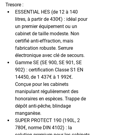
Tresore :
ESSENTIAL HES
 (de 12 à 140 
litres, à partir de 430€) : idéal pour 
un premier équipement ou un 
cabinet de taille modeste. Non 
certifié anti-effraction, mais 
fabrication robuste. Serrure 
électronique avec clé de secours.
Gamme SE (SE 900, SE 901, SE 
902)
 : certification Classe S1 EN 
14450, de 1 437€ à 1 992€. 
Conçue pour les cabinets 
manipulant régulièrement des 
honoraires en espèces. Trappe de 
dépôt anti-pêche, blindage 
manganèse.
SUPER PROTECT 190
 (190L, 2 
780€, norme DIN 4102) : la 
solution premium pour les cabinets 