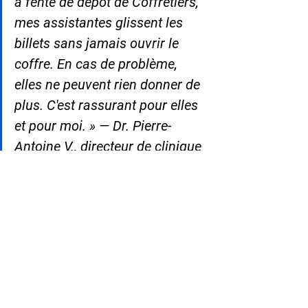
à fente de dépôt de Coffretiers, 
mes assistantes glissent les 
billets sans jamais ouvrir le 
coffre. En cas de problème, 
elles ne peuvent rien donner de 
plus. C'est rassurant pour elles 
et pour moi. » — Dr. Pierre-
Antoine V., directeur de clinique 
vétérinaire, Lyon
❓ Questions fréquentes
Un vétérinaire est-il légalement obligé 
d'avoir un coffre-fort ? 
La détention de 
médicaments stupéfiants impose 
réglementairement un stockage 