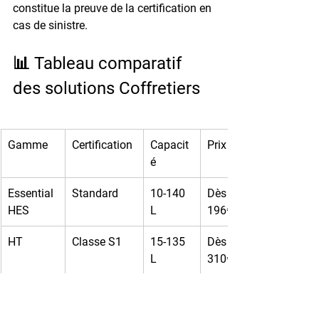
constitue la preuve de la certification en 
cas de sinistre.
📊 Tableau comparatif 
des solutions Coffretiers
Gamme
Certification
Capacit
Prix
é
Essential 
Standard
10-140 
Dès 
HES
L
196€
HT
Classe S1
15-135 
Dès 
L
310€
MB
Classe S2 + 
18-80 L
Dès 