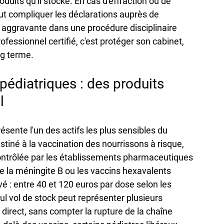
oduits qu'il stocke. En cas d'effraction ou de 
peut compliquer les déclarations auprès de 
e aggravante dans une procédure disciplinaire 
rofessionnel certifié, c'est protéger son cabinet, 
ng terme.
édiatriques : des produits 
l
résente l'un des actifs les plus sensibles du 
tiné à la vaccination des nourrissons à risque, 
ontrôlée par les établissements pharmaceutiques 
e la méningite B ou les vaccins hexavalents 
é : entre 40 et 120 euros par dose selon les 
l vol de stock peut représenter plusieurs 
e direct, sans compter la rupture de la chaîne 