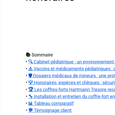
📚 Sommaire
• 
🔍 Cabinet pédiatrique : un environnement 
• 
⚠️ Vaccins et médicaments pédiatriques : de
• 
🛡️ Dossiers médicaux de mineurs : une pr
• 
💡 Honoraires, espèces et chèques : sécuri
• 
🏆 Les coffres-forts Hartmann Tresore rec
• 
🔧 Installation et entretien du coffre-fort e
• 
📊 Tableau comparatif
• 
💬 Témoignage client