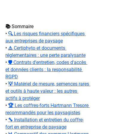
📚 Sommaire
• 
🔍 Les risques financiers spécifiques 
aux entreprises de paysage
• 
⚠️ Certiphyto et documents 
réglementaires : une perte paralysante
• 
🛡️ Contrats d'entretien, codes d'accès 
et données clients : la responsabilité 
RGPD
• 
💡 Matériel de mesure, semences rares 
et outils à haute valeur : les autres 
actifs à protéger
• 
🏆 Les coffres-forts Hartmann Tresore 
recommandés pour les paysagistes
• 
🔧 Installation et entretien du coffre-
fort en entreprise de paysage