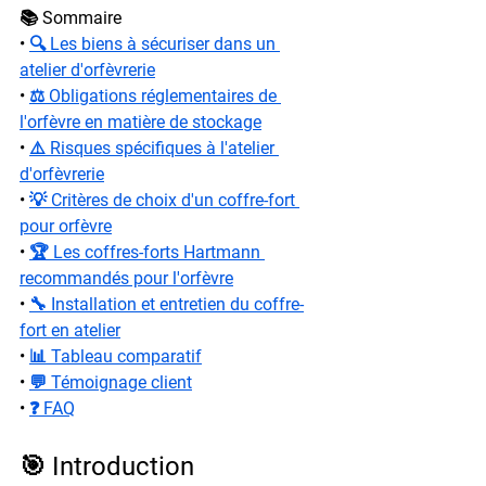
📚 Sommaire
• 
🔍 Les biens à sécuriser dans un 
atelier d'orfèvrerie
• 
⚖️ Obligations réglementaires de 
l'orfèvre en matière de stockage
• 
⚠️ Risques spécifiques à l'atelier 
d'orfèvrerie
• 
💡 Critères de choix d'un coffre-fort 
pour orfèvre
• 
🏆 Les coffres-forts Hartmann 
recommandés pour l'orfèvre
• 
🔧 Installation et entretien du coffre-
fort en atelier
• 
📊 Tableau comparatif
• 
💬 Témoignage client
• 
❓ FAQ
🎯 Introduction