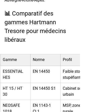
Auvergne-Rhône-Alpes.
📊 Comparatif des 
gammes Hartmann 
Tresore pour médecins 
libéraux
Gamme
Norme
Profil
ESSENTIAL 
EN 14450
Faible stock 
HES
stupéfiants
HT 15 / HT 
EN 14450 S1
Cabinet solo 
30
urbain
NEOSAFE 
EN 1143-1 
MSP, zone 
1018
Cl.1
rurale