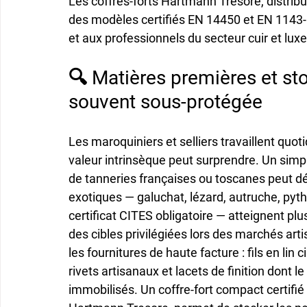
Les coffres-forts Hartmann Tresore, distribu
des modèles certifiés EN 14450 et EN 1143-
et aux professionnels du secteur cuir et luxe
🔍 Matières premières et sto
souvent sous-protégée
Les maroquiniers et selliers travaillent qu
valeur intrinsèque peut surprendre. Un simpl
de tanneries françaises ou toscanes peut dé
exotiques — galuchat, lézard, autruche, p
certificat CITES obligatoire — atteignent plu
des cibles privilégiées lors des marchés art
les fournitures de haute facture : fils en lin 
rivets artisanaux et lacets de finition dont l
immobilisés. Un coffre-fort compact certifié