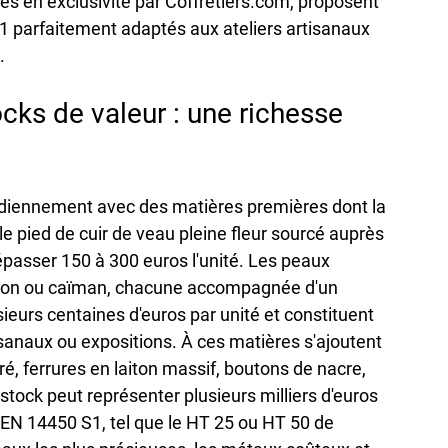
és en exclusivité par Coffretiers.com, proposent 
1 parfaitement adaptés aux ateliers artisanaux 
.
cks de valeur : une richesse 
otidiennement avec des matières premières dont la 
e pied de cuir de veau pleine fleur sourcé auprès 
passer 150 à 300 euros l'unité. Les peaux 
ython ou caïman, chacune accompagnée d'un 
sieurs centaines d'euros par unité et constituent 
isanaux ou expositions. À ces matières s'ajoutent 
ciré, ferrures en laiton massif, boutons de nacre, 
e stock peut représenter plusieurs milliers d'euros 
 EN 14450 S1, tel que le HT 25 ou HT 50 de 