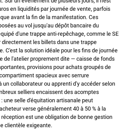
. Sur un événement de plusieurs jours, il n'est 
ros en liquidités par journée de vente, parfois 
que avant la fin de la manifestation. Ces 
 exposées au vol jusqu'au dépôt bancaire du 
 équipé d'une trappe anti-repêchage, comme le SE 
directement les billets dans une trappe 
C'est la solution idéale pour les fins de journée 
e de l'atelier proprement dite — caisse de fonds 
rtantes, provisions pour achats groupés de 
 compartiment spacieux avec serrure 
 un collaborateur ou apprenti d'y accéder selon 
nombreux selliers encaissent des acomptes 
une selle d'équitation artisanale peut 
l'acheteur verse généralement 40 à 50 % à la 
éception est une obligation de bonne gestion 
e clientèle exigeante.