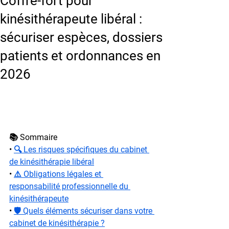
Coffre-fort pour
kinésithérapeute libéral :
sécuriser espèces, dossiers
patients et ordonnances en
2026
📚 Sommaire
• 
🔍 Les risques spécifiques du cabinet 
de kinésithérapie libéral
• 
⚠️ Obligations légales et 
responsabilité professionnelle du 
kinésithérapeute
• 
🛡️ Quels éléments sécuriser dans votre 
cabinet de kinésithérapie ?