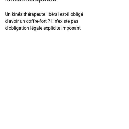
Un kinésithérapeute libéral est-il obligé 
d'avoir un coffre-fort ? 
Il n'existe pas 
d'obligation légale explicite imposant 
un coffre-fort à un kinésithérapeute 
libéral. Cependant, le Code de la santé 
publique et le RGPD imposent de 
sécuriser les données de santé des 
patients. Un coffre-fort certifié constitue 
l'une des mesures de protection 
physique les plus reconnues par les 
autorités de contrôle, et peut être exigé 
par certains contrats d'assurance 
professionnelle pour couvrir les 
espèces en caisse ou les dossiers 
patients en cas de sinistre.
Quelle capacité de coffre-fort choisir 