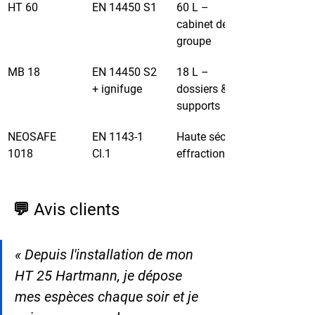
HT 60
EN 14450 S1
60 L – 
cabinet de 
groupe
MB 18
EN 14450 S2 
18 L – 
+ ignifuge
dossiers & 
supports
NEOSAFE 
EN 1143-1 
Haute sécu – 
1018
Cl.1
effraction
💬 Avis clients
« Depuis l'installation de mon 
HT 25 Hartmann, je dépose 
mes espèces chaque soir et je 