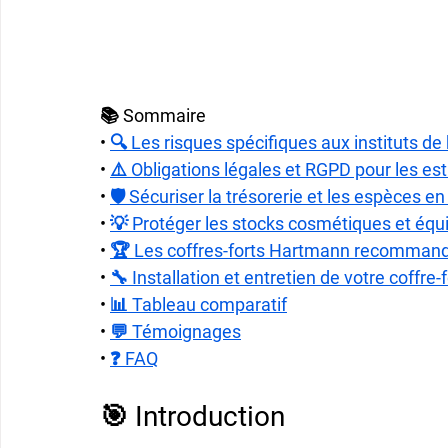
📚 Sommaire
• 
🔍 Les risques spécifiques aux instituts de
• 
⚠️ Obligations légales et RGPD pour les es
• 
🛡️ Sécuriser la trésorerie et les espèces en
• 
💡 Protéger les stocks cosmétiques et éq
• 
🏆 Les coffres-forts Hartmann recommandé
• 
🔧 Installation et entretien de votre coffre-
• 
📊 Tableau comparatif
• 
💬 Témoignages
• 
❓ FAQ
🎯 Introduction