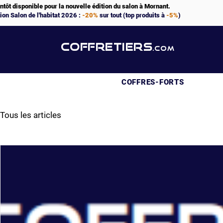
ntôt disponible pour la nouvelle édition du salon à Mornant.
ion Salon de l'habitat 2026 :
-20%
sur tout (top produits à
-5%
)
COFFRETIERS
.COM
COFFRES-FORTS
Tous les articles