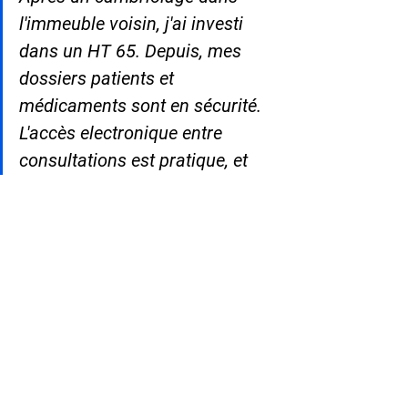
l'immeuble voisin, j'ai investi 
dans un HT 65. Depuis, mes 
dossiers patients et 
médicaments sont en sécurité. 
L'accès electronique entre 
consultations est pratique, et 
les codes différenciés pour 
mon equipe simplifient 
l'organisation quotidienne du 
cabinet. - Dr. Sophie M., 
gynécologue liberale, Lyon
Questions fréquentes
Un gynécologue liberal est-il oblige 