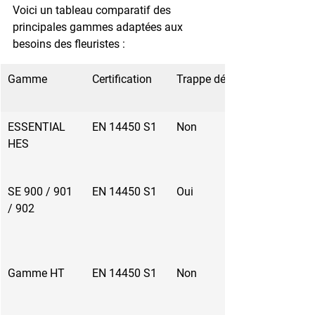
Voici un tableau comparatif des 
principales gammes adaptées aux 
besoins des fleuristes :
Gamme
Certification
Trappe dépôt
ESSENTIAL 
EN 14450 S1
Non
HES
SE 900 / 901 
EN 14450 S1
Oui
/ 902
Gamme HT
EN 14450 S1
Non