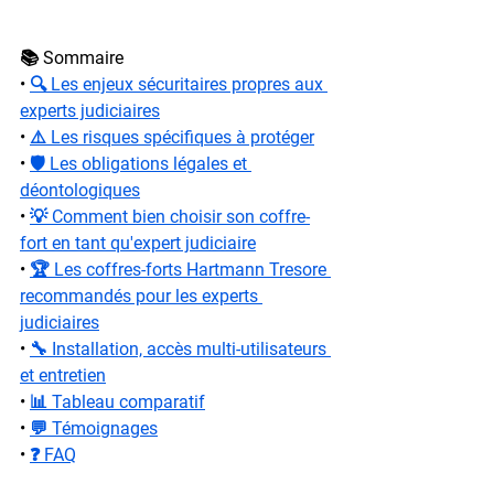
📚 Sommaire
• 
🔍 Les enjeux sécuritaires propres aux 
experts judiciaires
• 
⚠️ Les risques spécifiques à protéger
• 
🛡️ Les obligations légales et 
déontologiques
• 
💡 Comment bien choisir son coffre-
fort en tant qu'expert judiciaire
• 
🏆 Les coffres-forts Hartmann Tresore 
recommandés pour les experts 
judiciaires
• 
🔧 Installation, accès multi-utilisateurs 
et entretien
• 
📊 Tableau comparatif
• 
💬 Témoignages
• 
❓ FAQ