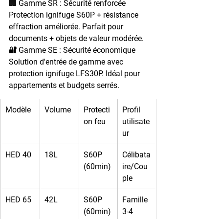
🏢 Gamme SR : Sécurité renforcée
Protection ignifuge S60P + résistance 
effraction améliorée. Parfait pour 
documents + objets de valeur modérée.
🔐 Gamme SE : Sécurité économique
Solution d'entrée de gamme avec 
protection ignifuge LFS30P. Idéal pour 
appartements et budgets serrés.
Modèle
Volume
Protecti
Profil 
on feu
utilisate
ur
HED 40
18L
S60P 
Célibata
(60min)
ire/Cou
ple
HED 65
42L
S60P 
Famille 
(60min)
3-4 