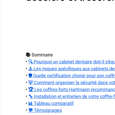
📚 Sommaire
• 
🔍 Pourquoi un cabinet dentaire doit-il s'équ
• 
⚠️ Les risques spécifiques aux cabinets de
• 
🛡️ Quelle certification choisir pour son coff
• 
💡 Comment organiser la sécurité dans vot
• 
🏆 Les coffres-forts Hartmann recommandé
• 
🔧 Installation et entretien de votre coffre-
• 
📊 Tableau comparatif
• 
💬 Témoignages