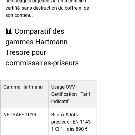
déblocage d'urgence via un technicien 
certifié, sans destruction du coffre ni de 
son contenu.
📊 Comparatif des 
gammes Hartmann 
Tresore pour 
commissaires-priseurs
Gamme Hartmann
Usage OVV · 
Certification · Tarif 
indicatif
NEOSAFE 1018
Bijoux & lots 
précieux · EN 1143-
1 Cl.1 · dès 890 €